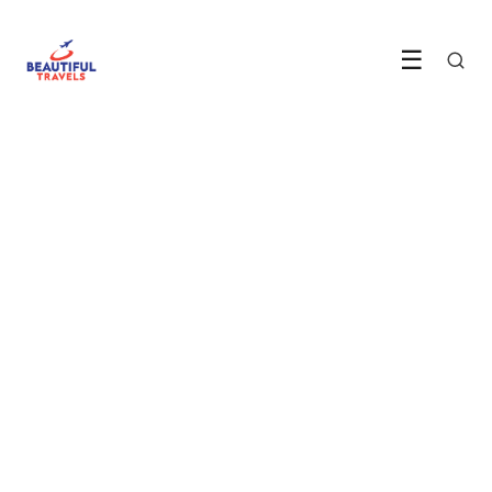
☰
BESTEMMINGEN
Een gids voor een bezoek aan
de Caraïbische eilanden
28 September 2022
·
4 min leestijd