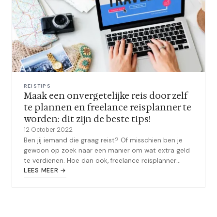
REISTIPS
Maak een onvergetelijke reis door zelf
te plannen en freelance reisplanner te
worden: dit zijn de beste tips!
12 October 2022
Ben jij iemand die graag reist? Of misschien ben je
gewoon op zoek naar een manier om wat extra geld
te verdienen. Hoe dan ook, freelance reisplanner
worden is misschien wel het pe...
LEES MEER →