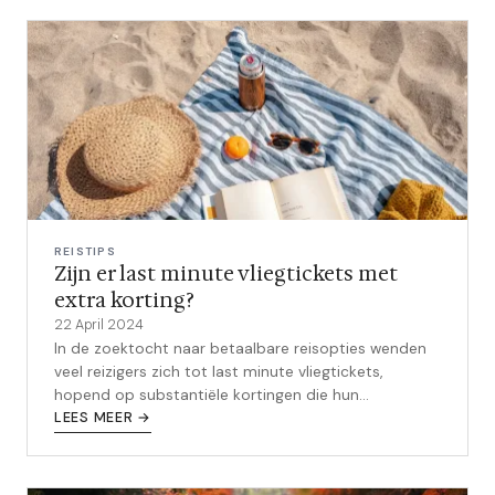
REISTIPS
Zijn er last minute vliegtickets met
extra korting?
22 April 2024
In de zoektocht naar betaalbare reisopties wenden
veel reizigers zich tot last minute vliegtickets,
hopend op substantiële kortingen die hun
reisbudget kunnen ontzien. De mogelijkh...
LEES MEER →