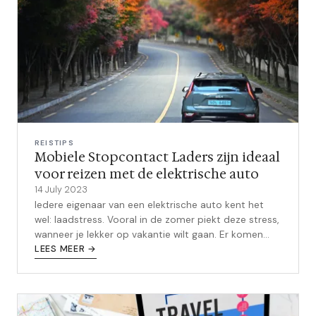
REISTIPS
Mobiele Stopcontact Laders zijn ideaal
voor reizen met de elektrische auto
14 July 2023
Iedere eigenaar van een elektrische auto kent het
wel: laadstress. Vooral in de zomer piekt deze stress,
wanneer je lekker op vakantie wilt gaan. Er komen
gelijk allemaal vragen in...
LEES MEER →