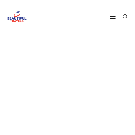
☰
REISTIPS
Dit is het beste moment om je
vlucht te boeken
LEES ARTIKEL →