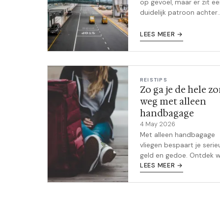
op gevoel, maar er zit e
duidelijk patroon achter
goedkope vliegtickets. Di
wanneer je in 2026 echt
LEES MEER →
boeken.
REISTIPS
Zo ga je de hele z
weg met alleen
handbagage
4 May 2026
Met alleen handbagage
vliegen bespaart je serie
geld en gedoe. Ontdek w
trucjes echt werken en h
LEES MEER →
voor een week of langer 
inpakt.