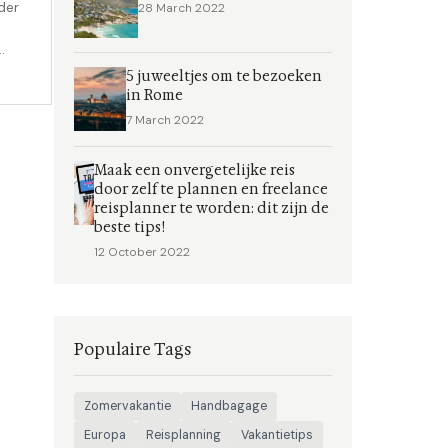
der
28 March 2022
wust
5 juweeltjes om te bezoeken
 hoe
in Rome
.
7 March 2022
Maak een onvergetelijke reis
door zelf te plannen en freelance
reisplanner te worden: dit zijn de
beste tips!
12 October 2022
Populaire Tags
Zomervakantie
Handbagage
Europa
Reisplanning
Vakantietips