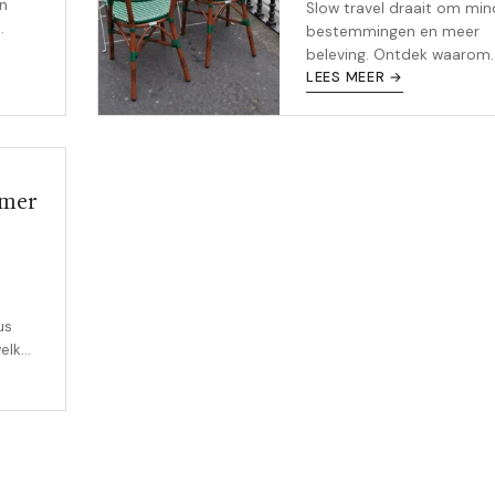
en
Slow travel draait om min
bestemmingen en meer
t is
beleving. Ontdek waarom
 moet
steeds meer reizigers be
LEES MEER →
vertragen op vakantie en
je het zelf kunt aanpakken
omer
us
elke
oe je
slim