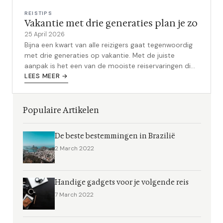
REISTIPS
Vakantie met drie generaties plan je zo
25 April 2026
Bijna een kwart van alle reizigers gaat tegenwoordig
met drie generaties op vakantie. Met de juiste
aanpak is het een van de mooiste reiservaringen die
je kunt hebben.
LEES MEER →
Populaire Artikelen
De beste bestemmingen in Brazilië
2 March 2022
Handige gadgets voor je volgende reis
7 March 2022