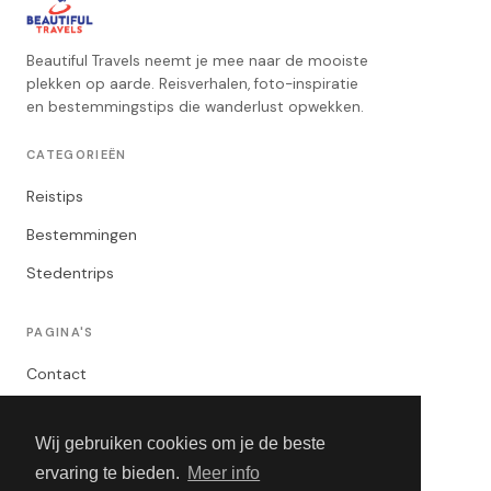
Beautiful Travels neemt je mee naar de mooiste
plekken op aarde. Reisverhalen, foto-inspiratie
en bestemmingstips die wanderlust opwekken.
CATEGORIEËN
Reistips
Bestemmingen
Stedentrips
PAGINA'S
Contact
Privacybeleid
Wij gebruiken cookies om je de beste
Algemene Voorwaarden
ervaring te bieden.
Meer info
Adverteren