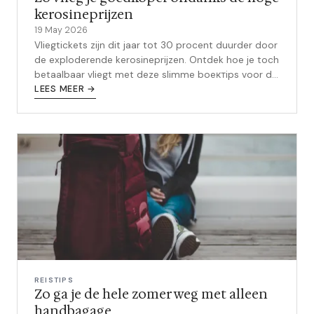
kerosineprijzen
19 May 2026
Vliegtickets zijn dit jaar tot 30 procent duurder door
de exploderende kerosineprijzen. Ontdek hoe je toch
betaalbaar vliegt met deze slimme boeктips voor de
zomervakantie.
LEES MEER →
REISTIPS
Zo ga je de hele zomer weg met alleen
handbagage