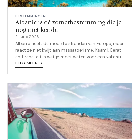
BESTEMMINGEN
Albanië is dé zomerbestemming die je
nog niet kende
5 June 2026
Albanië heeft de mooiste stranden van Europa, maar
raakt ze niet kwijt aan massatoerisme. Ksamil, Berat
en Tirana: dit is wat je moet weten voor een vakantie
aan de Albanese Rivièra.
LEES MEER →