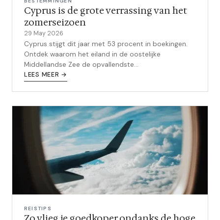
BESTEMMINGEN
Cyprus is de grote verrassing van het
zomerseizoen
29 May 2026
Cyprus stijgt dit jaar met 53 procent in boekingen.
Ontdek waarom het eiland in de oostelijke
Middellandse Zee de opvallendste
vakantiebestemming van de zomer is, en wat je er
LEES MEER →
niet mag missen.
REISTIPS
Zo vlieg je goedkoper ondanks de hoge