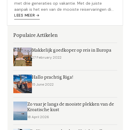
met drie generaties op vakantie. Met de juiste
aanpak is het een van de mooiste reiservaringen die
je kunt hebben.
LEES MEER →
Populaire Artikelen
Makkelijk goedkoper op reis in Europa
27 February 2022
Hallo prachtig Riga!
15 June 2022
Zo vaar je langs de mooiste plekken van de
Kroatische kust
18 April 2026