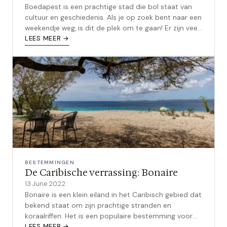
Boedapest is een prachtige stad die bol staat van
cultuur en geschiedenis. Als je op zoek bent naar een
weekendje weg, is dit de plek om te gaan! Er zijn veel
geweldige plekken om ...
LEES MEER →
BESTEMMINGEN
De Caribische verrassing: Bonaire
13 June 2022
Bonaire is een klein eiland in het Caribisch gebied dat
bekend staat om zijn prachtige stranden en
koraalriffen. Het is een populaire bestemming voor
duikers en snorkelaars, en bie...
LEES MEER →