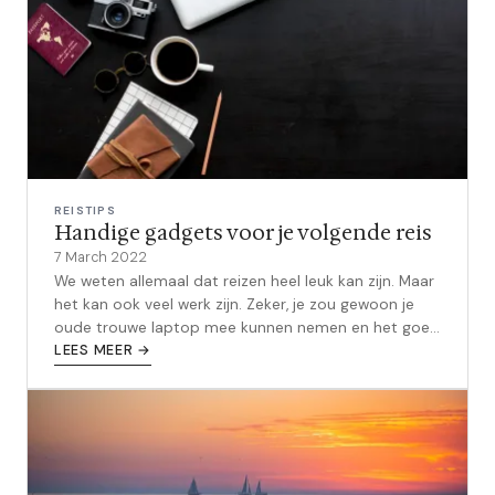
REISTIPS
Handige gadgets voor je volgende reis
7 March 2022
We weten allemaal dat reizen heel leuk kan zijn. Maar
het kan ook veel werk zijn. Zeker, je zou gewoon je
oude trouwe laptop mee kunnen nemen en het goed
noemen. Maar waarom zou je...
LEES MEER →