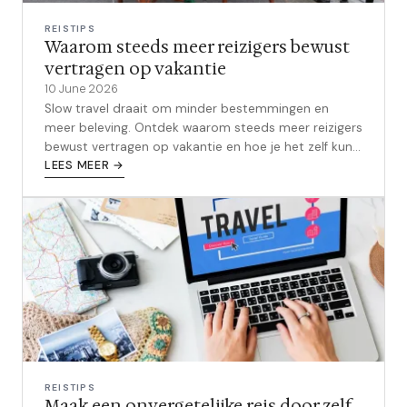
REISTIPS
Waarom steeds meer reizigers bewust
vertragen op vakantie
10 June 2026
Slow travel draait om minder bestemmingen en
meer beleving. Ontdek waarom steeds meer reizigers
bewust vertragen op vakantie en hoe je het zelf kunt
aanpakken.
LEES MEER →
REISTIPS
Maak een onvergetelijke reis door zelf