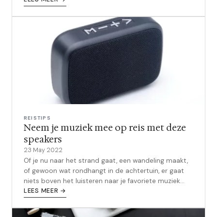
REISTIPS
Neem je muziek mee op reis met deze
speakers
23 May 2022
Of je nu naar het strand gaat, een wandeling maakt,
of gewoon wat rondhangt in de achtertuin, er gaat
niets boven het luisteren naar je favoriete muziek
terwijl je geniet van de na...
LEES MEER →