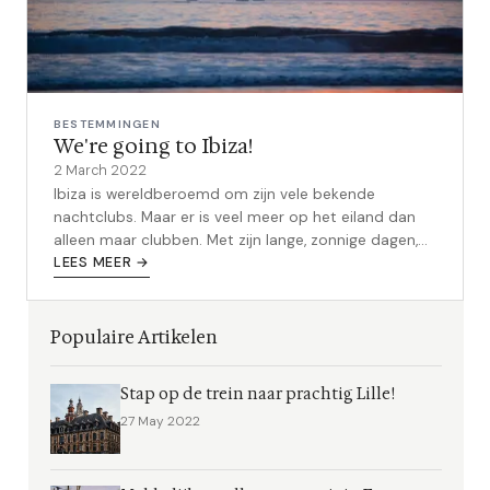
BESTEMMINGEN
We're going to Ibiza!
2 March 2022
Ibiza is wereldberoemd om zijn vele bekende
nachtclubs. Maar er is veel meer op het eiland dan
alleen maar clubben. Met zijn lange, zonnige dagen,
mooie stranden en rijke cultuu...
LEES MEER →
Populaire Artikelen
Stap op de trein naar prachtig Lille!
27 May 2022