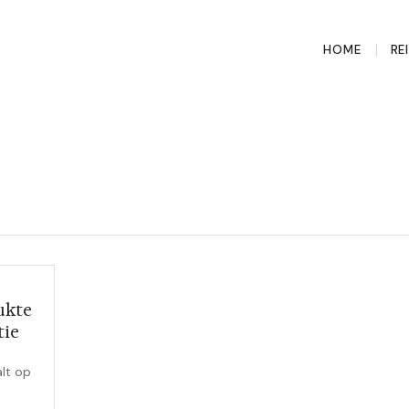
HOME
RE
ukte
tie
lt op