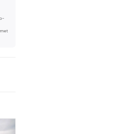
n
to-
s met