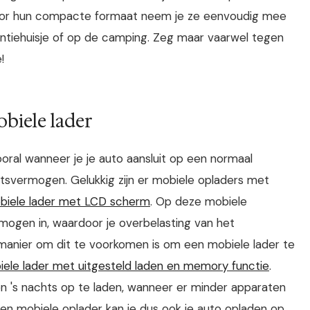
oor hun compacte formaat neem je ze eenvoudig mee
vakantiehuisje of op de camping. Zeg maar vaarwel tegen
!
obiele lader
vooral wanneer je je auto aansluit op een normaal
itsvermogen. Gelukkig zijn er mobiele opladers met
biele lader met LCD scherm
. Op deze mobiele
rmogen in, waardoor je overbelasting van het
manier om dit te voorkomen is om een mobiele lader te
ele lader met uitgesteld laden en memory functie
.
een 's nachts op te laden, wanneer er minder apparaten
n mobiele oplader kan je dus ook je auto opladen op