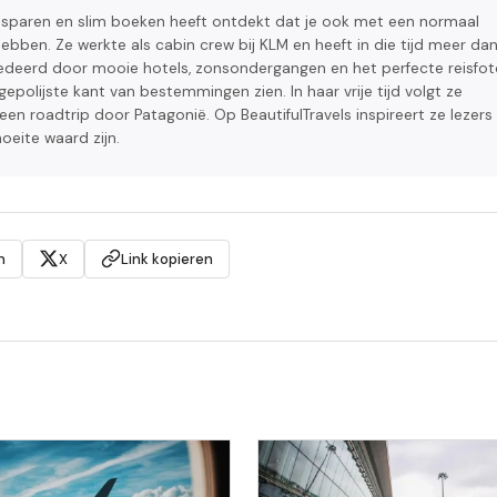
en sparen en slim boeken heeft ontdekt dat je ook met een normaal
ebben. Ze werkte als cabin crew bij KLM en heeft in die tijd meer da
edeerd door mooie hotels, zonsondergangen en het perfecte reisfo
olijste kant van bestemmingen zien. In haar vrije tijd volgt ze
en roadtrip door Patagonië. Op BeautifulTravels inspireert ze lezer
eite waard zijn.
n
X
Link kopieren