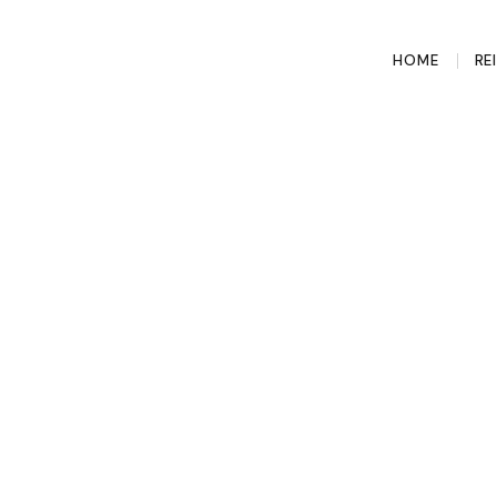
HOME
RE
ct Laders zijn
 met de elektrische