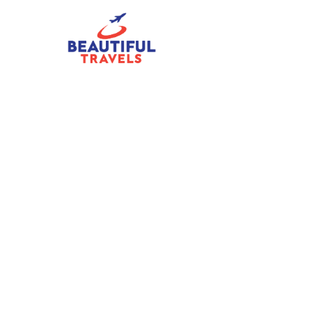
REISTIPS
Mobiele Stopconta
ideaal voor reizen
auto
14 July 2023
·
2 min leestijd