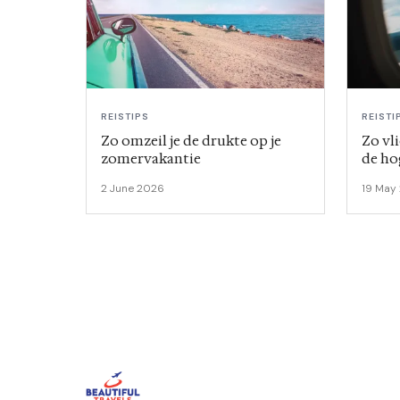
REISTIPS
REISTI
Zo omzeil je de drukte op je
Zo vl
zomervakantie
de ho
2 June 2026
19 May